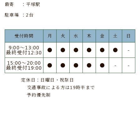
最寄
：平塚駅
駐車場
：2台
受付時間
月
火
水
木
金
土
日
9:00〜13:00
●
●
●
●
●
●
-
最終受付12:30
15:00〜20:00
●
●
●
●
●
-
-
最終受付19:00
定休日：日曜日・祝祭日
交通事故による方は19時半まで
予約優先制