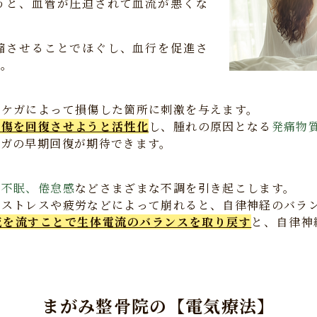
うと、血管が圧迫されて血流が悪くな
縮させることでほぐし、血行を促進さ
す。
どケガによって損傷した箇所に刺激を与えます。
損傷を回復させようと活性化
し、腫れの原因となる
発痛物
ケガの早期回復が期待できます。
、不眠、倦怠感
などさまざまな不調を引き起こします。
がストレスや疲労などによって崩れると、自律神経のバラ
流を流すことで生体電流のバランスを取り戻す
と、自律神
まがみ整骨院の【電気療法】