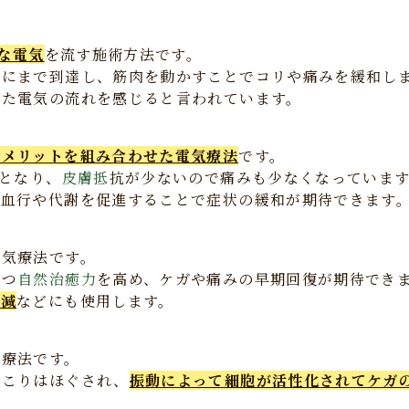
弱な電気
を流す施術方法です。
面にまで到達し、筋肉を動かすことでコリや痛みを緩和し
した電気の流れを感じると言われています。
のメリットを組み合わせた電気療法
です。
数となり、
皮膚抵
抗が少ないので痛みも少なくなっていま
、血行や代謝を促進することで症状の緩和が期待できます
電気療法です。
持つ
自然治癒力
を高め、ケガや痛みの早期回復が期待でき
軽減
などにも使用します。
気療法です。
のこりはほぐされ、
振動によって細胞が活性化されてケガ