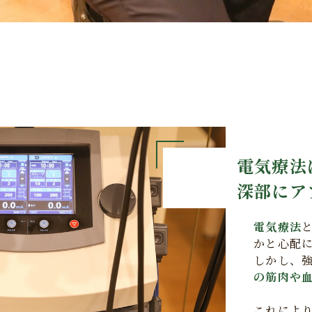
電気療法
深部にア
電気療法
かと心配
しかし、
の筋肉や
これによ