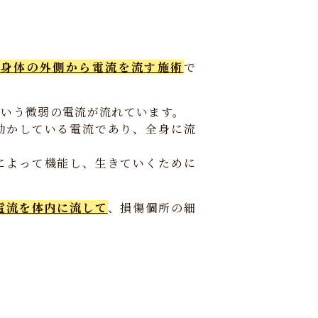
て身体の外側から電流を流す施術
で
という微弱の電流が流れています。
動かしている電流であり、全身に流
によって機能し、生きていくために
電流を体内に流して
、損傷個所の細