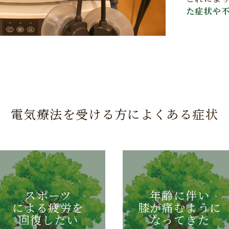
た症状や
電気療法を受ける方によくある症状
スポーツ
年齢に伴い
による疲労を
膝が痛むように
回復したい
なってきた