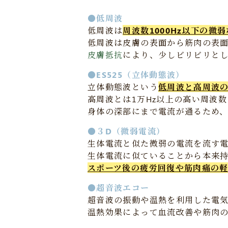
●低周波
低周波は
周波数1000Hz以下の微
低周波は皮膚の表面から筋肉の表
皮膚抵抗
により、少しビリビリと
●ES525（立体動態波）
立体動態波という
低周波と高周波
高周波とは1万Hz以上の高い周波
身体の深部にまで電流が通るため
●３D（微弱電流）
生体電流と似た微弱の電流を流す
生体電流に似ていることから本来
スポーツ後の疲労回復や筋肉痛の
●超音波エコー
超音波の振動や温熱を利用した電
温熱効果によって血流改善や筋肉