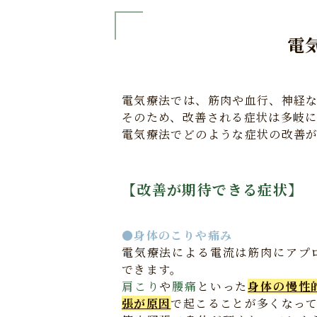
電
電気療法では、筋肉や血行、神経
そのため、改善される症状は多岐
電気療法でどのような症状の改善
【改善が期待できる症状】
●身体のこりや痛み
電気療法による電流は筋肉にアプ
できます。
肩こり
や
腰痛
といった
身体の慢性
張が原因
で起こることが多くなっ