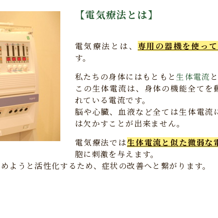
【電気療法とは】
電気療法とは、
専用の器機を使っ
す。
私たちの身体にはもともと
生体電流
この生体電流は、身体の機能全てを
れている電流です。
脳や心臓、血液など全ては生体電流
は欠かすことが出来ません。
電気療法では
生体電流と似た微弱な
胞に刺激を与えます。
高めようと活性化するため、症状の改善へと繋がります。