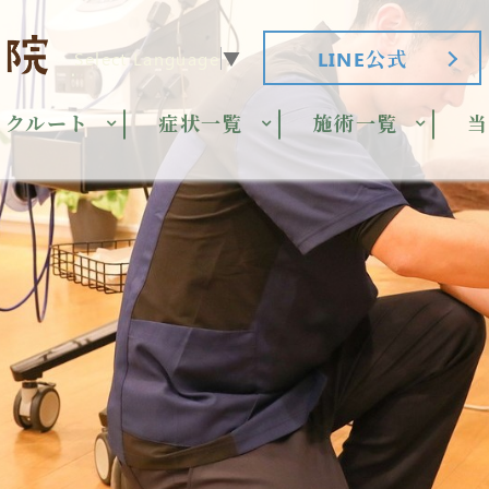
LINE公式
Select Language
▼
リクルート
症状一覧
施術一覧
当