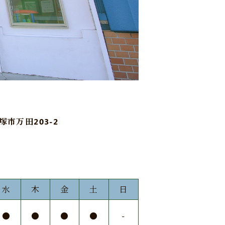
平塚市万田203-2
水
木
金
土
日
●
●
●
●
-