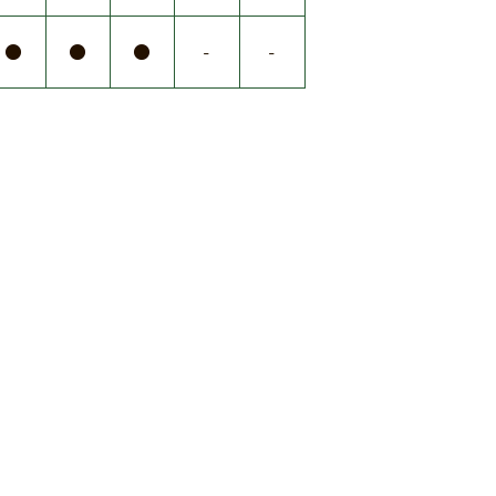
●
●
●
-
-