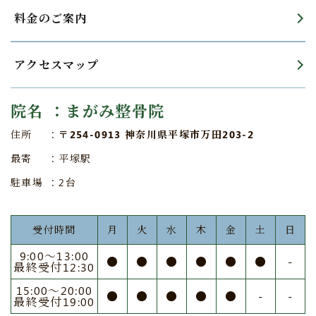
料金のご案内
アクセスマップ
院名
：まがみ整骨院
住所
：
〒254-0913 神奈川県平塚市万田203-2
最寄
：平塚駅
駐車場
：2台
受付時間
月
火
水
木
金
土
日
9:00〜13:00
●
●
●
●
●
●
-
最終受付12:30
15:00〜20:00
●
●
●
●
●
-
-
最終受付19:00